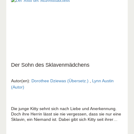
Der Sohn des Sklavenmädchens
Autor(en):
Dorothee Dziewas (Übersetz.)
,
Lynn Austin
(Autor)
Die junge Kitty sehnt sich nach Liebe und Anerkennung.
Doch ihre Herrin lässt sie nie vergessen, dass sie nur eine
Sklavin, ein Niemand ist. Dabei gibt sich Kitty seit ihrer
Kindheit große Mühe, der herrschsüchtigen Südstaatlerin
jeden Wunsch von den Lippen abzulesen. Als der