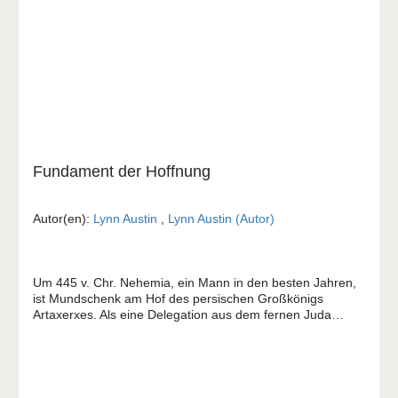
Fundament der Hoffnung
Autor(en):
Lynn Austin
,
Lynn Austin (Autor)
Um 445 v. Chr. Nehemia, ein Mann in den besten Jahren,
ist Mundschenk am Hof des persischen Großkönigs
Artaxerxes. Als eine Delegation aus dem fernen Juda
eintrifft, hört er mit Entsetzen, dass Jerusalems Mauern
immer noch verwüstet sind. Durch das Eingreifen Gottes
wird er zum Statthalter von Juda ernannt und reist in das
Land seiner Vorväter. Im Gepäck hat er den geheimen
Plan, die Mauern Jerusalems wieder aufzubauen und für