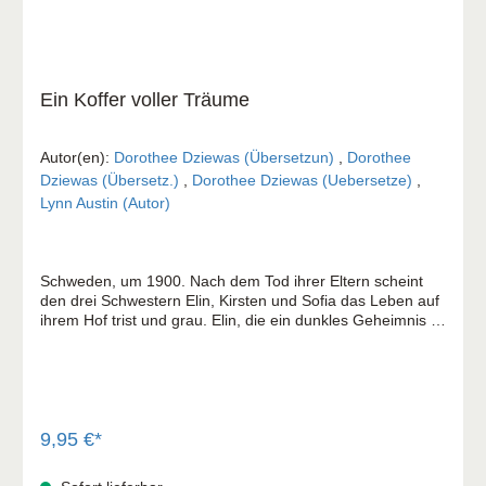
Ein Koffer voller Träume
Autor(en):
Dorothee Dziewas (Übersetzun)
,
Dorothee
Dziewas (Übersetz.)
,
Dorothee Dziewas (Uebersetze)
,
Lynn Austin (Autor)
Schweden, um 1900. Nach dem Tod ihrer Eltern scheint
den drei Schwestern Elin, Kirsten und Sofia das Leben auf
ihrem Hof trist und grau. Elin, die ein dunkles Geheimnis in
ihrem Herzen bewahrt, setzt all ihre Hoffnung auf einen
Neuanfang bei Verwandten in Amerika. Zusammen mit
ihren Schwestern macht sie sich auf den gefährlichen Weg
in die "neue Welt". Doch Amerika empfängt sie nicht mit
offenen Armen und der Neubeginn wird schwerer als
erwartet. Jede der Schwestern sieht sich vor große innere
9,95 €*
und äußere Herausforderungen gestellt. Wird es den
jungen Frauen gelingen, endlich ihr Glück und ein neues