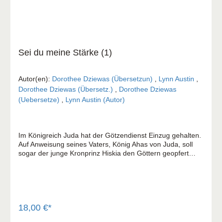
Sei du meine Stärke (1)
Autor(en):
Dorothee Dziewas (Übersetzun)
,
Lynn Austin
,
Dorothee Dziewas (Übersetz.)
,
Dorothee Dziewas
(Uebersetze)
,
Lynn Austin (Autor)
Im Königreich Juda hat der Götzendienst Einzug gehalten.
Auf Anweisung seines Vaters, König Ahas von Juda, soll
sogar der junge Kronprinz Hiskia den Göttern geopfert
werden. Verzweifelt setzt Königin Abi alle Hebel in
Bewegung, um die Pläne ihres Mannes zu durchkreuzen.
Sowohl Mutter als auch Sohn suchen in einem Land voller
Gewalt und Verrat nach einer Quelle wahrer Stärke. In
Todesangst begegnet Hiskia zum ersten Mal dem Gott
seiner Vorfahren – Jahweh … Doch umgeben von
18,00 €*
Menschen wie seinem Hauslehrer Shebna, einem