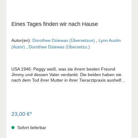
Eines Tages finden wir nach Hause
Autor(en):
Dorothee Dziewas (Übersetzun)
,
Lynn Austin
(Autor)
,
Dorothee Dziewas (Übersetzu.)
USA 1946: Peggy weiß, was sie ihrem besten Freund
Jimmy und dessen Vater verdankt. Die beiden haben sie
nach dem Tod ihrer Mutter in ihrer Tierarztpraxis aushelfen
lassen und sich stets liebevoll um sie gekümmert. Nun
kann Peggy es nicht erwarten, dass Jimmy, der als
Sanitäter in Deutschland ist, endlich aus dem Krieg
zurückkehrt. Doch als es schließlich so weit ist, erkennt sie
Jimmy kaum wieder. Was ist aus dem unbeschwerten
Freund aus Kindertagen geworden? Was hat ihm den
23,00 €*
Lebenswillen geraubt? Als sie in Jimmys Sachen das Foto
einer Unbekannten findet, setzt Peggy alles daran, diese
Sofort lieferbar
Frau zu finden ... Deutschland 1939: Die sechzehnjährige
Gisela und ihre Familie haben sich schweren Herzens