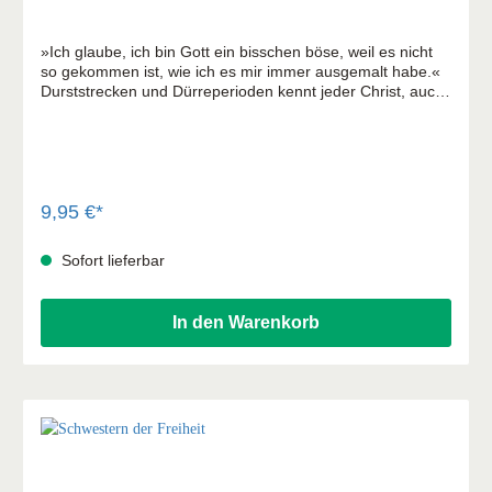
»Ich glaube, ich bin Gott ein bisschen böse, weil es nicht
so gekommen ist, wie ich es mir immer ausgemalt habe.«
Durststrecken und Dürreperioden kennt jeder Christ, auch
die Bestsellerautorin Lynn Austin. Ihr Leben hat innerhalb
kürzester Zeit eine andere Richtung eingeschlagen als die
geplante. Auf einer Reise durch Israel will sie innehalten
und Gott neu begegnen. Dabei besucht sie viele biblische
Stätten, beschäftigt sich intensiv mit der Bibel und macht
ganz erstaunliche Entdeckungen, die sie mit ihren Lesern
9,95 €*
in zwölf Kapiteln teilt.
Sofort lieferbar
In den Warenkorb