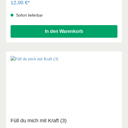
Menschen, die sie nicht gerade mit offenen Armen
12,00 €*
empfangen. Wird es ihnen gelingen, den Tempel wieder zu
errichten und sich ein neues Leben aufzubauen?
Sofort lieferbar
In den Warenkorb
Füll du mich mit Kraft (3)