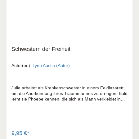
Schwestern der Freiheit
Autor(en):
Lynn Austin (Autor)
Julia arbeitet als Krankenschwester in einem Feldlazarett,
um die Anerkennung ihres Traummannes zu erringen. Bald
lernt sie Phoebe kennen, die sich als Mann verkleidet in
die Armee geschmuggelt hat. Beide Frauen verbindet der
Wunsch, sich und der Welt etwas zu beweisen. Als sich die
Ereignisse überstürzen, stellt sich die Frage: Können die
beiden Frauen ihr Schicksal der guten Hand Gottes
überlassen?
9,95 €*