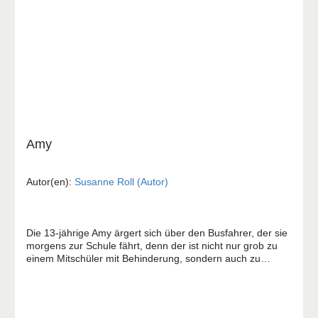
Amy
Autor(en):
Susanne Roll (Autor)
Die 13-jährige Amy ärgert sich über den Busfahrer, der sie
morgens zur Schule fährt, denn der ist nicht nur grob zu
einem Mitschüler mit Behinderung, sondern auch zu
anderen Fahrgästen mit Beeinträchtigungen. Jeder ist
doch mal auf Hilfe angewiesen! Und warum muss es für
manche Menschen überhaupt so schwierig sein, in den
Bus zu kommen? Als Amy von Rosa Parks liest, beschließt