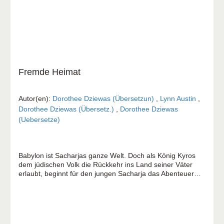
Macht der Worte.
Fremde Heimat
Autor(en):
Dorothee Dziewas (Übersetzun)
,
Lynn Austin
,
Dorothee Dziewas (Übersetz.)
,
Dorothee Dziewas
(Uebersetze)
Babylon ist Sacharjas ganze Welt. Doch als König Kyros
dem jüdischen Volk die Rückkehr ins Land seiner Väter
erlaubt, beginnt für den jungen Sacharja das Abenteuer
seines Lebens. Zusammen mit seinen Großeltern und
seiner Jugendfreundin Yael macht er sich auf den Weg
nach Jerusalem. Fern von Babylons Schönheit und
Reichtum müssen die jüdischen Heimkehrer ganz neu
beginnen – in einem unwirtlichen Land und unter