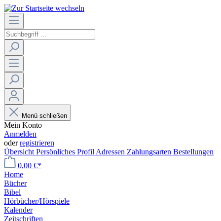
Menü schließen
Mein Konto
Anmelden
oder
registrieren
Übersicht
Persönliches Profil
Adressen
Zahlungsarten
Bestellungen
0,00 €*
Home
Bücher
Bibel
Hörbücher/Hörspiele
Kalender
Zeitschriften