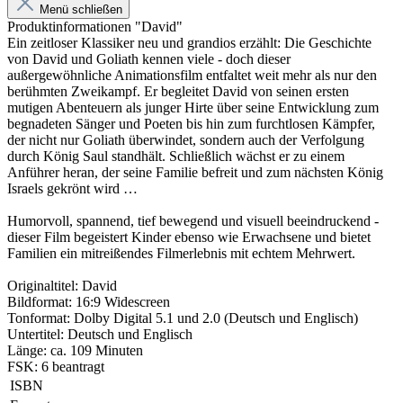
Menü schließen
Produktinformationen "David"
Ein zeitloser Klassiker neu und grandios erzählt: Die Geschichte
von David und Goliath kennen viele - doch dieser
außergewöhnliche Animationsfilm entfaltet weit mehr als nur den
berühmten Zweikampf. Er begleitet David von seinen ersten
mutigen Abenteuern als junger Hirte über seine Entwicklung zum
begnadeten Sänger und Poeten bis hin zum furchtlosen Kämpfer,
der nicht nur Goliath überwindet, sondern auch der Verfolgung
durch König Saul standhält. Schließlich wächst er zu einem
Anführer heran, der seine Familie befreit und zum nächsten König
Israels gekrönt wird …
Humorvoll, spannend, tief bewegend und visuell beeindruckend -
dieser Film begeistert Kinder ebenso wie Erwachsene und bietet
Familien ein mitreißendes Filmerlebnis mit echtem Mehrwert.
Originaltitel: David
Bildformat: 16:9 Widescreen
Tonformat: Dolby Digital 5.1 und 2.0 (Deutsch und Englisch)
Untertitel: Deutsch und Englisch
Länge: ca. 109 Minuten
FSK: 6 beantragt
ISBN