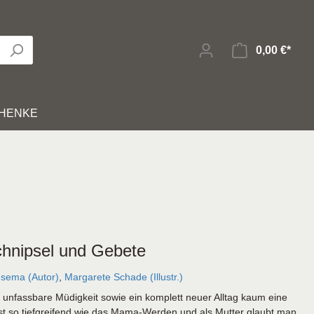
0,00 €*
HENKE
Bücher zur Bibel
Hörbibeln
Kinder-/Jungendzeitschriften
Bibelverfilmungen
Karten
it
Geistliches Leben
Sonstiges
chnipsel und Gebete
sema (Autor)
,
Margarete Schade (Illustr.)
E-Books
 unfassbare Müdigkeit sowie ein komplett neuer Alltag kaum eine
st so tiefgreifend wie das Mama-Werden und als Mutter glaubt man