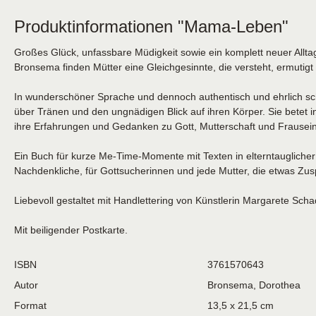
Produktinformationen "Mama-Leben"
Großes Glück, unfassbare Müdigkeit sowie ein komplett neuer Allta
Bronsema finden Mütter eine Gleichgesinnte, die versteht, ermutigt
In wunderschöner Sprache und dennoch authentisch und ehrlich sch
über Tränen und den ungnädigen Blick auf ihren Körper. Sie betet i
ihre Erfahrungen und Gedanken zu Gott, Mutterschaft und Frausein
Ein Buch für kurze Me-Time-Momente mit Texten in elterntauglicher 
Nachdenkliche, für Gottsucherinnen und jede Mutter, die etwas Z
Liebevoll gestaltet mit Handlettering von Künstlerin Margarete Scha
Mit beiligender Postkarte.
ISBN
3761570643
Autor
Bronsema, Dorothea
Format
13,5 x 21,5 cm