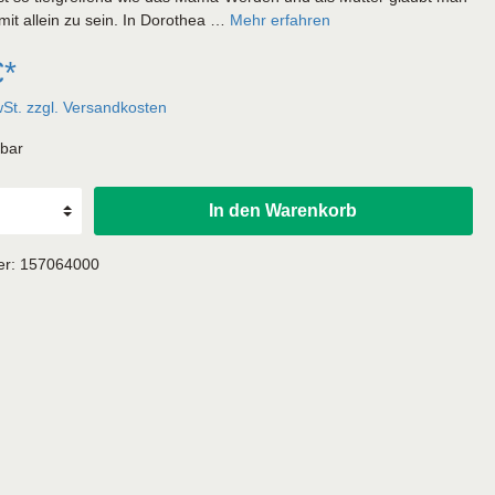
it allein zu sein. In Dorothea …
Mehr erfahren
€*
wSt. zzgl. Versandkosten
rbar
In den Warenkorb
er:
157064000