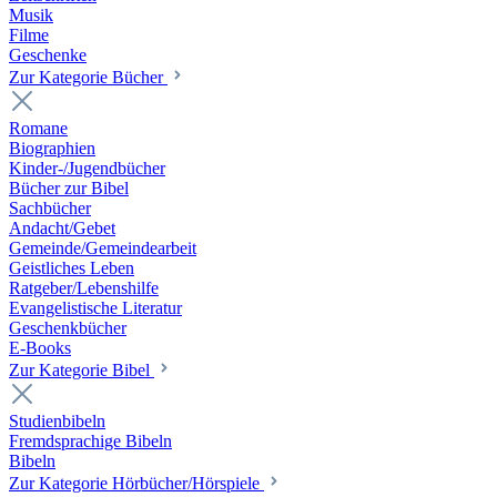
Musik
Filme
Geschenke
Zur Kategorie Bücher
Romane
Biographien
Kinder-/Jugendbücher
Bücher zur Bibel
Sachbücher
Andacht/Gebet
Gemeinde/Gemeindearbeit
Geistliches Leben
Ratgeber/Lebenshilfe
Evangelistische Literatur
Geschenkbücher
E-Books
Zur Kategorie Bibel
Studienbibeln
Fremdsprachige Bibeln
Bibeln
Zur Kategorie Hörbücher/Hörspiele