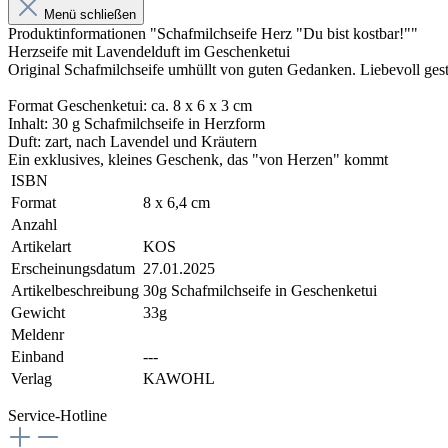
Menü schließen
Produktinformationen "Schafmilchseife Herz "Du bist kostbar!""
Herzseife mit Lavendelduft im Geschenketui
Original Schafmilchseife umhüllt von guten Gedanken. Liebevoll gest
Format Geschenketui: ca. 8 x 6 x 3 cm
Inhalt: 30 g Schafmilchseife in Herzform
Duft: zart, nach Lavendel und Kräutern
Ein exklusives, kleines Geschenk, das "von Herzen" kommt
ISBN
Format
8 x 6,4 cm
Anzahl
Artikelart
KOS
Erscheinungsdatum
27.01.2025
Artikelbeschreibung
30g Schafmilchseife in Geschenketui
Gewicht
33g
Meldenr
Einband
---
Verlag
KAWOHL
Service-Hotline