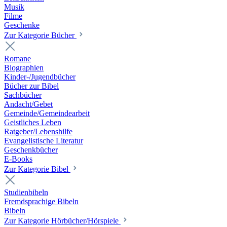
Musik
Filme
Geschenke
Zur Kategorie Bücher
Romane
Biographien
Kinder-/Jugendbücher
Bücher zur Bibel
Sachbücher
Andacht/Gebet
Gemeinde/Gemeindearbeit
Geistliches Leben
Ratgeber/Lebenshilfe
Evangelistische Literatur
Geschenkbücher
E-Books
Zur Kategorie Bibel
Studienbibeln
Fremdsprachige Bibeln
Bibeln
Zur Kategorie Hörbücher/Hörspiele