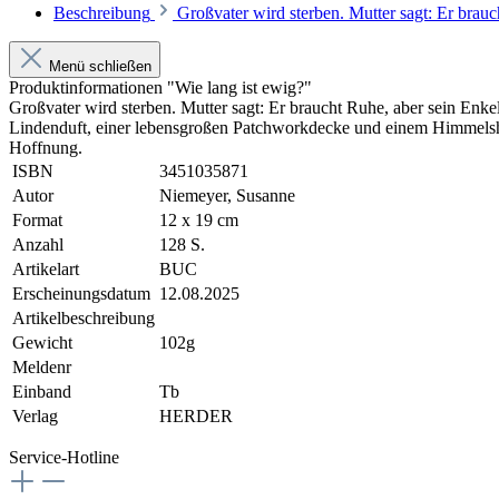
Beschreibung
Großvater wird sterben. Mutter sagt: Er brau
Menü schließen
Produktinformationen "Wie lang ist ewig?"
Großvater wird sterben. Mutter sagt: Er braucht Ruhe, aber sein Enke
Lindenduft, einer lebensgroßen Patchworkdecke und einem Himmelsha
Hoffnung.
ISBN
3451035871
Autor
Niemeyer, Susanne
Format
12 x 19 cm
Anzahl
128 S.
Artikelart
BUC
Erscheinungsdatum
12.08.2025
Artikelbeschreibung
Gewicht
102g
Meldenr
Einband
Tb
Verlag
HERDER
Service-Hotline