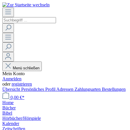
Menü schließen
Mein Konto
Anmelden
oder
registrieren
Übersicht
Persönliches Profil
Adressen
Zahlungsarten
Bestellungen
0,00 €*
Home
Bücher
Bibel
Hörbücher/Hörspiele
Kalender
Zeitschriften