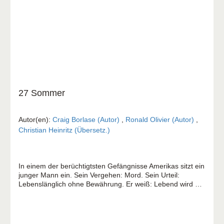
27 Sommer
Autor(en):
Craig Borlase (Autor)
,
Ronald Olivier (Autor)
,
Christian Heinritz (Übersetz.)
In einem der berüchtigtsten Gefängnisse Amerikas sitzt ein
junger Mann ein. Sein Vergehen: Mord. Sein Urteil:
Lebenslänglich ohne Bewährung. Er weiß: Lebend wird er
den Knast nicht mehr verlassen. Als Teenager treibt
Ronald Olivier in den Straßen von New Orleans sein
Unwesen. Er dealt mit Drogen, knackt Autos und wird
schließlich mit sechzehn sogar zum Mörder. Mit den