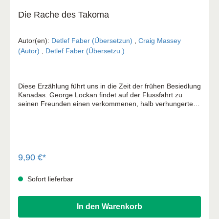
Die Rache des Takoma
Autor(en):
Detlef Faber (Übersetzun)
,
Craig Massey
(Autor)
,
Detlef Faber (Übersetzu.)
Diese Erzählung führt uns in die Zeit der frühen Besiedlung
Kanadas. George Lockan findet auf der Flussfahrt zu
seinen Freunden einen verkommenen, halb verhungerten
Indianderjungen, den er »Brauner Schatten« nennt. Aus
Mitleid nimmt er ihn mit, muss aber erfahren, dass man ihn
wegen dieses Jungen verfolgt. Nur knapp entkommen die
beiden mehreren Anschlägen. Takoma, ein alter Indianer,
mit dem »Brauner Schatten« vorher zusammengelebt
hatte, will den Jungen zurückhaben. Wie wird sich George
9,90 €*
verhalten? Wird er seinen Schützling im Stich lassen? Eine
packende, erlebnisreiche Erzählung, die den Leser bis zur
Sofort lieferbar
letzten Seite in Atem hält. Diese Geschichte ist die
Fortsetzung des Buches »Im Land der schwarzen Bären«.
Sie ist jedoch in sich abgeschlossen und setzt die Kenntnis
In den Warenkorb
des ersten Bandes nicht voraus.