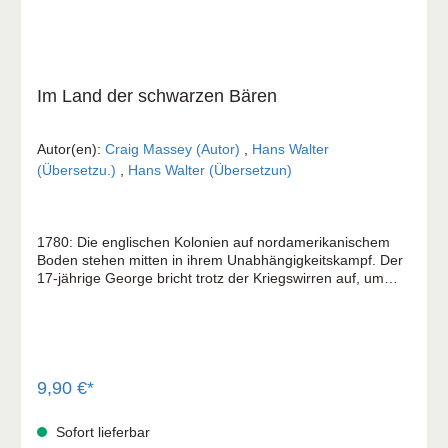
Im Land der schwarzen Bären
Autor(en):
Craig Massey (Autor)
,
Hans Walter
(Übersetzu.)
,
Hans Walter (Übersetzun)
1780: Die englischen Kolonien auf nordamerikanischem
Boden stehen mitten in ihrem Unabhängigkeitskampf. Der
17-jährige George bricht trotz der Kriegswirren auf, um
nach seinem verschollenen Vater zu suchen. Siedler
beschuldigen seinen Vater, er sei zum Feind übergelaufen.
Doch George findet auch Freunde: den Waldläufer Ives
und die Missionarsfamilie Watson; sie halten noch nicht für
bewiesen, was andere schon als Tatsache ansehen. Bevor
George die Wahrheit über seinen Vater erfährt, erlebt er
9,90 €*
wilde Abenteuer mit Waffenschmugglern, Indianern und
Bären. Eine spannende Erzählung mit lebensechten
Sofort lieferbar
Gestalten, die im größten Durcheinander Jesus Christus