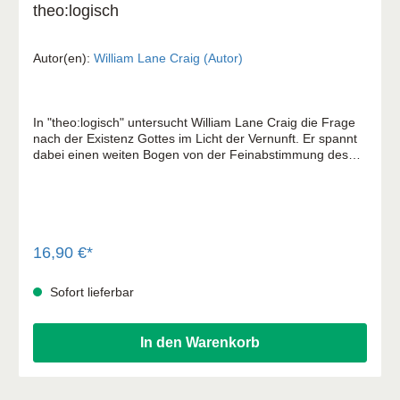
theo:logisch
Autor(en):
William Lane Craig (Autor)
In "theo:logisch" untersucht William Lane Craig die Frage
nach der Existenz Gottes im Licht der Vernunft. Er spannt
dabei einen weiten Bogen von der Feinabstimmung des
Universums und dem Ursprung des Lebens über die
Realität des Leids bis zur Person Jesu Christi. Mit
konsequent logischer Argumentation zeigt er, dass der
Glaube an den Gott der Bibel vernünftig ist.
16,90 €*
Sofort lieferbar
In den Warenkorb