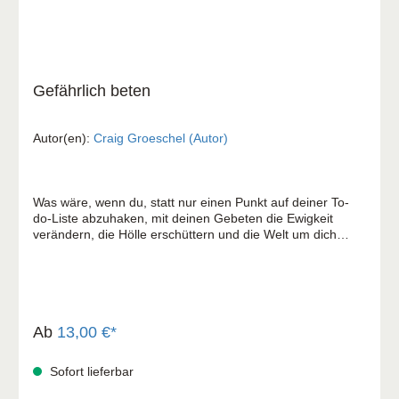
Gefährlich beten
Autor(en):
Craig Groeschel (Autor)
Was wäre, wenn du, statt nur einen Punkt auf deiner To-
do-Liste abzuhaken, mit deinen Gebeten die Ewigkeit
verändern, die Hölle erschüttern und die Welt um dich
herum verwandeln könntest? Und was wäre, wenn auch
du selbst dabei zutiefst verwandelt würdest? Pastor Craig
Groeschel ermutigt uns, unsere Passivität und faden
Gebete hinter uns zu lassen und unsere geistlichen
Muskeln zu trainieren. In seinem Bestseller lernen wir das
Beten direkt von leidenschaftlichen Männern und Frauen
Ab
13,00 €*
der Bibel, die mit aufrichtigem Herzen einem lebendigen
Gott begegneten und sich von ihm verändern und senden
Sofort lieferbar
ließen. Ein herausforderndes Buch und eine Einladung
aufzubrechen - in das größte Abenteuer unseres Lebens.