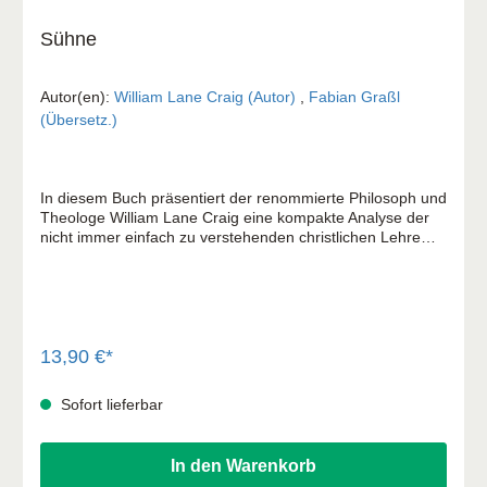
Sühne
Autor(en):
William Lane Craig (Autor)
,
Fabian Graßl
(Übersetz.)
In diesem Buch präsentiert der renommierte Philosoph und
Theologe William Lane Craig eine kompakte Analyse der
nicht immer einfach zu verstehenden christlichen Lehre
vom Sühneopfer Jesu von Nazareth. Dabei wählt er eine
originelle, interdisziplinäre Herangehensweise, die sich in
drei Teilen auf Bibelwissenschaft, Kirchengeschichte und
analytische Philosophie stützt. Im ersten Teil klärt Craig
zunächst die biblischen Grundlagen für die Lehre vom
Sühneopfer Jesu – eine Aufgabe, die von christlichen
13,90 €*
Philosophen, die gegenwärtig über dieses Thema
schreiben, oft nicht mit der notwendigen Ernsthaftigkeit
Sofort lieferbar
angegangen wird. Der zweite Teil beleuchtet einige der
wichtigsten Theorien über das Sühneopfer, die im Laufe
der Kirchengeschichte vertreten wurden, um diese oft
In den Warenkorb
missverstandenen Theorien richtig darzustellen und