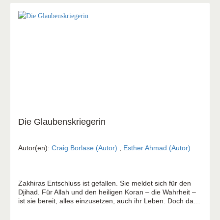
Die Glaubenskriegerin
Autor(en):
Craig Borlase (Autor)
,
Esther Ahmad (Autor)
Zakhiras Entschluss ist gefallen. Sie meldet sich für den
Djihad. Für Allah und den heiligen Koran – die Wahrheit –
ist sie bereit, alles einzusetzen, auch ihr Leben. Doch dann
erscheint ihr ein fremder Mann in einem Traum,
lichtumstrahlt: "Esther, ich bin der Weg, die Wahrheit und