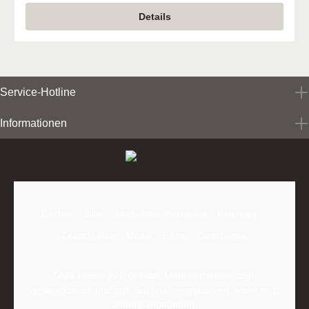
Details
Service-Hotline
Informationen
Bücher
Bibel
Hörbücher/Hörspiele
Kalender
Zeitschriften
Musik
Filme
Geschenke
* Alle Preise inkl. gesetzl. Mehrwertsteuer zzgl.
Versandkosten
und ggf. Nachnahmegebühren, wenn nicht
anders angegeben.