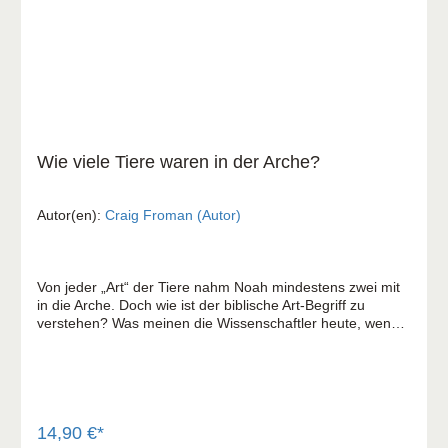
Wie viele Tiere waren in der Arche?
Autor(en):
Craig Froman (Autor)
Von jeder „Art“ der Tiere nahm Noah mindestens zwei mit
in die Arche. Doch wie ist der biblische Art-Begriff zu
verstehen? Was meinen die Wissenschaftler heute, wenn
sie von einer „Art“ reden? Dieses fesselnde, unterhaltsame
und lehrreiche Buch liefert Antworten auf solche Fragen.
Es erläutert aus biblischer und wissenschaftlicher Sicht,
wie die heutige Artenvielfalt entstehen konnte. In
Anlehnung an verschiedene andere Autoren und Forscher
erklärt Froman, dass Noah nur ein paar tausend Tiere
14,90 €*