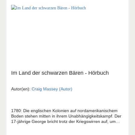
Im Land der schwarzen Bären - Hörbuch
Autor(en):
Craig Massey (Autor)
1780: Die englischen Kolonien auf nordamerikanischem
Boden stehen mitten in ihrem Unabhängigkeitskampf. Der
17-jährige George bricht trotz der Kriegswirren auf, um
nach seinem verschollenen Vater zu suchen. Siedler
beschuldigen seinen Vater, er sei zum Feind übergelaufen.