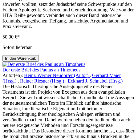
abwerfen wollten, setzt der Judasbrief seine Schwerpunkte auf den
Feldern Apologetik, Seelsorge und Gemeindeordnung. Wie von der
HTA-Reihe gewohnt, verbindet auch dieser Band historische
Kenntnis, exegetischen Tiefgang, umsichtige Argumentation und
Praxisrelevanz.
50,00 €*
Sofort lieferbar
In den Warenkorb
Der erste Brief des Paulus an Timotheus
Autor(en):
Heinz-Werner Neudorfer (Autor)
,
Gerhard Maier
(Hrsg.)
,
Rainer Riesner (Hrsg.)
,
Eckhard J. Schnabel (Hrsg.)
Die Historisch-Theologische Auslegungsreihe des Neuen
Testaments ist ein Projekt von Exegeten aus dem evangelikalen
Bereich. Sie will mit wissenschaftlicher Gründlichkeit die Aussagen
der neutestamentlichen Texte im Hinblick auf ihre historische
Situation, ihre literarische Eigenart und mit betonter
Berücksichtigung ihrer theologischen Anliegen erläutern und
verständlich machen. Dabei werden neben den traditionellen auch
neuere exegetische Methoden und Forschungsergebnisse
berücksichtigt. Das Besondere dieser Kommentarreihe ist, dass über
die möglichst präzise historische Erklärung hinaus Brücken in die