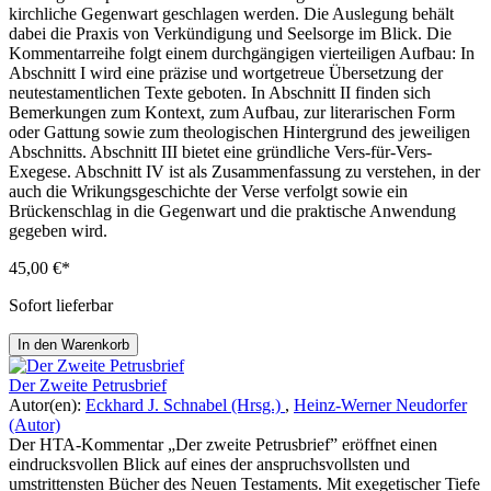
kirchliche Gegenwart geschlagen werden. Die Auslegung behält
dabei die Praxis von Verkündigung und Seelsorge im Blick. Die
Kommentarreihe folgt einem durchgängigen vierteiligen Aufbau: In
Abschnitt I wird eine präzise und wortgetreue Übersetzung der
neutestamentlichen Texte geboten. In Abschnitt II finden sich
Bemerkungen zum Kontext, zum Aufbau, zur literarischen Form
oder Gattung sowie zum theologischen Hintergrund des jeweiligen
Abschnitts. Abschnitt III bietet eine gründliche Vers-für-Vers-
Exegese. Abschnitt IV ist als Zusammenfassung zu verstehen, in der
auch die Wrikungsgeschichte der Verse verfolgt sowie ein
Brückenschlag in die Gegenwart und die praktische Anwendung
gegeben wird.
45,00 €*
Sofort lieferbar
In den Warenkorb
Der Zweite Petrusbrief
Autor(en):
Eckhard J. Schnabel (Hrsg.)
,
Heinz-Werner Neudorfer
(Autor)
Der HTA-Kommentar „Der zweite Petrusbrief” eröffnet einen
eindrucksvollen Blick auf eines der anspruchsvollsten und
umstrittensten Bücher des Neuen Testaments. Mit exegetischer Tiefe