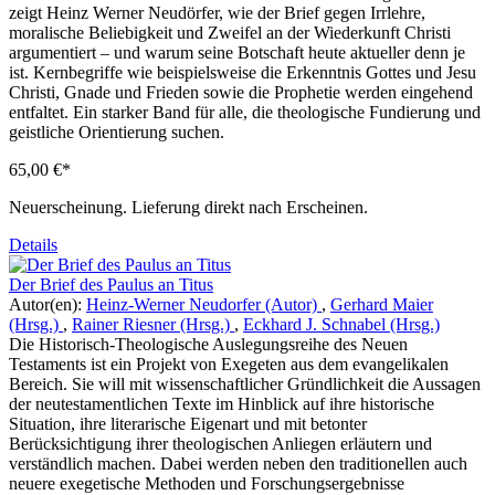
zeigt Heinz Werner Neudörfer, wie der Brief gegen Irrlehre,
moralische Beliebigkeit und Zweifel an der Wiederkunft Christi
argumentiert – und warum seine Botschaft heute aktueller denn je
ist. Kernbegriffe wie beispielsweise die Erkenntnis Gottes und Jesu
Christi, Gnade und Frieden sowie die Prophetie werden eingehend
entfaltet. Ein starker Band für alle, die theologische Fundierung und
geistliche Orientierung suchen.
65,00 €*
Neuerscheinung. Lieferung direkt nach Erscheinen.
Details
Der Brief des Paulus an Titus
Autor(en):
Heinz-Werner Neudorfer (Autor)
,
Gerhard Maier
(Hrsg.)
,
Rainer Riesner (Hrsg.)
,
Eckhard J. Schnabel (Hrsg.)
Die Historisch-Theologische Auslegungsreihe des Neuen
Testaments ist ein Projekt von Exegeten aus dem evangelikalen
Bereich. Sie will mit wissenschaftlicher Gründlichkeit die Aussagen
der neutestamentlichen Texte im Hinblick auf ihre historische
Situation, ihre literarische Eigenart und mit betonter
Berücksichtigung ihrer theologischen Anliegen erläutern und
verständlich machen. Dabei werden neben den traditionellen auch
neuere exegetische Methoden und Forschungsergebnisse