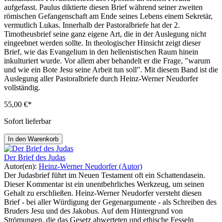
aufgefasst. Paulus diktierte diesen Brief während seiner zweiten
römischen Gefangenschaft am Ende seines Lebens einem Sekretär,
vermutlich Lukas. Innerhalb der Pastoralbriefe hat der 2.
Timotheusbrief seine ganz eigene Art, die in der Auslegung nicht
eingeebnet werden sollte. In theologischer Hinsicht zeigt dieser
Brief, wie das Evangelium in den hellenistischen Raum hinein
inkulturiert wurde. Vor allem aber behandelt er die Frage, "warum
und wie ein Bote Jesu seine Arbeit tun soll". Mit diesem Band ist die
Auslegung aller Pastoralbriefe durch Heinz-Werner Neudorfer
vollständig.
55,00 €*
Sofort lieferbar
In den Warenkorb
Der Brief des Judas
Autor(en):
Heinz-Werner Neudorfer (Autor)
Der Judasbrief führt im Neuen Testament oft ein Schattendasein.
Dieser Kommentar ist ein unentbehrliches Werkzeug, um seinen
Gehalt zu erschließen. Heinz-Werner Neudorfer versteht diesen
Brief - bei aller Würdigung der Gegenargumente - als Schreiben des
Bruders Jesu und des Jakobus. Auf dem Hintergrund von
Strömungen, die das Gesetz abwerteten und ethische Fesseln