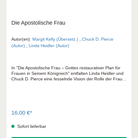
Die Apostolische Frau
Autor(en):
Margit Kelly (Übersetz.)
,
Chuck D. Pierce
(Autor)
,
Linda Heidler (Autor)
In "Die Apostolische Frau – Gottes restaurativer Plan für
Frauen in Seinem Königreich" entfalten Linda Heidler und
Chuck D. Pierce eine fesselnde Vision der Rolle der Frau
in der heutigen Zeit. Dieses Buch ist ein leidenschaftlicher
Aufruf an Frauen, die tiefen, oft unerkannten Reserven
ihrer geistigen Stärke zu entdecken und zu nutzen. Heidler
und Pierce nehmen Dich mit auf eine Reise durch die Bibel
und die Geschichte, um zu zeigen, wie Frauen zu allen
Zeiten Gottes Plan beeinflusst und geprägt haben. Sie
16,00 €*
verbinden theologische Einsichten mit realen Geschichten,
die zeigen, wie Frauen heute in ihrer Familie, Gemeinde
Sofort lieferbar
und Gesellschaft wirkmächtig sein können. "Die
Apostolische Frau" ist mehr als ein Buch – es ist ein