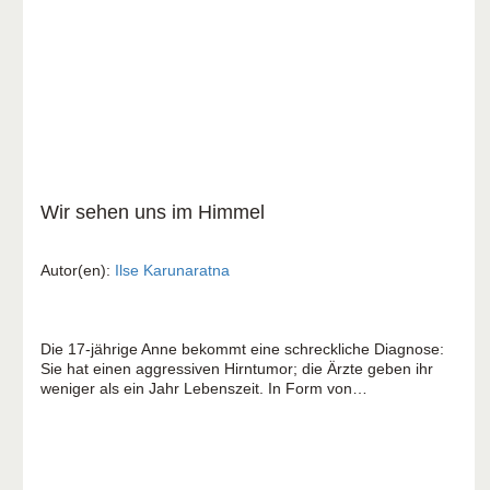
Wir sehen uns im Himmel
Autor(en):
Ilse Karunaratna
Die 17-jährige Anne bekommt eine schreckliche Diagnose:
Sie hat einen aggressiven Hirntumor; die Ärzte geben ihr
weniger als ein Jahr Lebenszeit. In Form von
Tagebucheinträgen und Briefen berichtet Annes Mutter aus
den letzten drei Jahren im Leben ihrer Tochter und davon,
wie sie lernte, Gott trotzdem zu vertrauen.