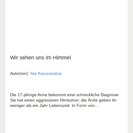
Wir sehen uns im Himmel
Autor(en):
Ilse Karunaratna
Die 17-jährige Anne bekommt eine schreckliche Diagnose:
Sie hat einen aggressiven Hirntumor; die Ärzte geben ihr
weniger als ein Jahr Lebenszeit. In Form von
Tagebucheinträgen und Briefen berichtet Annes Mutter aus
den letzten drei Jahren im Leben ihrer Tochter und davon,
wie sie lernte, Gott trotzdem zu vertrauen.