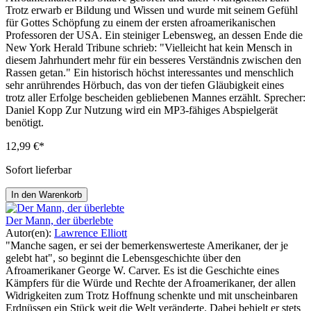
Trotz erwarb er Bildung und Wissen und wurde mit seinem Gefühl
für Gottes Schöpfung zu einem der ersten afroamerikanischen
Professoren der USA. Ein steiniger Lebensweg, an dessen Ende die
New York Herald Tribune schrieb: "Vielleicht hat kein Mensch in
diesem Jahrhundert mehr für ein besseres Verständnis zwischen den
Rassen getan." Ein historisch höchst interessantes und menschlich
sehr anrührendes Hörbuch, das von der tiefen Gläubigkeit eines
trotz aller Erfolge bescheiden gebliebenen Mannes erzählt. Sprecher:
Daniel Kopp Zur Nutzung wird ein MP3-fähiges Abspielgerät
benötigt.
12,99 €*
Sofort lieferbar
In den Warenkorb
Der Mann, der überlebte
Autor(en):
Lawrence Elliott
"Manche sagen, er sei der bemerkenswerteste Amerikaner, der je
gelebt hat", so beginnt die Lebensgeschichte über den
Afroamerikaner George W. Carver. Es ist die Geschichte eines
Kämpfers für die Würde und Rechte der Afroamerikaner, der allen
Widrigkeiten zum Trotz Hoffnung schenkte und mit unscheinbaren
Erdnüssen ein Stück weit die Welt veränderte. Dabei behielt er stets