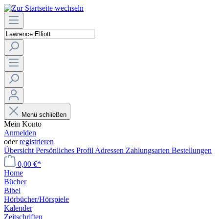
Menü schließen
Mein Konto
Anmelden
oder
registrieren
Übersicht
Persönliches Profil
Adressen
Zahlungsarten
Bestellungen
0,00 €*
Home
Bücher
Bibel
Hörbücher/Hörspiele
Kalender
Zeitschriften