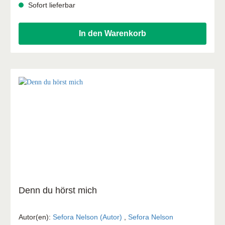
Sofort lieferbar
Wunder Beschenkt Ich liebe dich Was lass ich zurück Du
hast gesagt Komm in mein Haus Healing Power Wohin
gehst du Ich will dir danken
In den Warenkorb
Denn du hörst mich
Autor(en):
Sefora Nelson (Autor)
,
Sefora Nelson