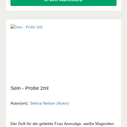
mein Steh mir vor Augen Wenn Friede mit Gott Du großer
Gott, wenn ich die Welt betrachte (Wie gross bist du)
Sein - Probe 2ml
Autor(en):
Sefora Nelson (Autor)
Der Duft für die geliebte Frau Anmutige, weiße Magnolien