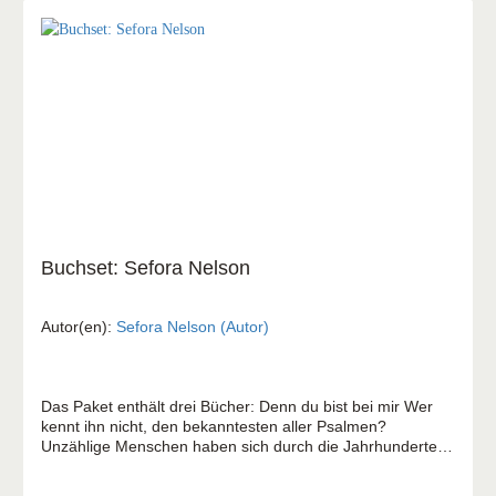
Buchset: Sefora Nelson
Autor(en):
Sefora Nelson (Autor)
Das Paket enthält drei Bücher: Denn du bist bei mir Wer
kennt ihn nicht, den bekanntesten aller Psalmen?
Unzählige Menschen haben sich durch die Jahrhunderte
hindurch von seinen starken Bildern ansprechen, trösten
und ermutigen lassen. Doch was hat er mit mir zu tun?