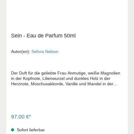
Sein - Eau de Parfum 50ml
Autor(en):
Sefora Nelson
Der Duft für die geliebte Frau Anmutige, weiße Magnolien
in der Kopfnote, Lilienwurzel und dunkles Holz in der
Herznote, Moschusakkorde, Vanille und Mandel in der
Basisnote. Weich, pudrig und elegant. Freut euch auf eine
himmlische Umarmung, die wie ein göttlicher Kuss in
reinstem Eau de Parfum zu euch kommt. "Für mich gleicht
dieses Parfum einer Komposition, die vom ersten Tropfen
an erklingt mit "Ich bin SEIN und er ist mein. Darin darf ich
ruhen und einfach SEIN." Genau diesen Namen trägt mein
97,00 €*
limitierter Duft: SEIN. Und ich freue mich so sehr, mein
SEIN mit euch teilen zu dürfen." Sefora Nelson
Sofort lieferbar