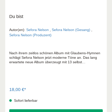
Du bist
Autor(en):
Sefora Nelson
,
Sefora Nelson (Gesang)
,
Sefora Nelson (Produzent)
Nach ihrem zeitlos schönen Album mit Glaubens-Hymnen
schlägt Sefora Nelson jetzt moderne Töne an. Das lang
erwartete neue Album überzeugt mit 13 selbst
geschriebenen Songs in radiotauglichem Pop und
orchestralem Sound. Verbunden mit persönlichen Piano-
Balladen und der klaren Handschrift von Sefora Nelson.
Die Farbe blau hat die Künstlerin mit der beeindruckenden
Karriere bewusst gewählt. Passend zu großen Themen wie
Zeit und Ewigkeit, Sehnsucht und Souveränität Gottes -
18,00 €*
und die Bedeutung wahrer Identität in der digitalen Welt.
Passend aber auch zu den ganz persönlichen Songs, die
Sofort lieferbar
ihre Zuneigung zu Gott ausdrücken. Darunter sind auch
Vertonungen des bekannten Psalm 23 und das Vaterunser.
Sefora Nelson zeigt einmal mehr, dass Musik die Sprache