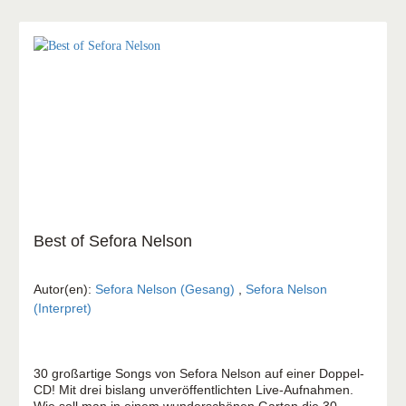
würde die Liebe gehn Wenn Friede mit Gott Wie groß bist
du
Best of Sefora Nelson
Autor(en):
Sefora Nelson (Gesang)
,
Sefora Nelson
(Interpret)
30 großartige Songs von Sefora Nelson auf einer Doppel-
CD! Mit drei bislang unveröffentlichten Live-Aufnahmen.
Wie soll man in einem wunderschönen Garten die 30