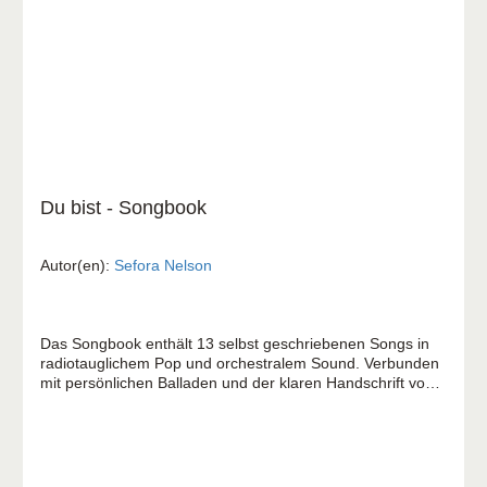
Würde, Fokus und Freude Kopfnoten: Bergamotte,
Orange, lichte Töne Herznoten: Dunkelgrünes Laub,
Schwertlilie, Jasmin, Leder Basisnoten: Sandelholz,
getrocknete Rosenblätter, Weihrauch, Ambra, Patschouli
Du bist - Songbook
Autor(en):
Sefora Nelson
Das Songbook enthält 13 selbst geschriebenen Songs in
radiotauglichem Pop und orchestralem Sound. Verbunden
mit persönlichen Balladen und der klaren Handschrift von
Sefora Nelson. Es geht um Themen wie Zeit und Ewigkeit,
Sehnsucht und Souveränität Gottes - und die Bedeutung
wahrer Identität in der digitalen Welt. In Ihren persönlichen
Songs steht Ihre Zuneigung zu Gott im Vordergrund.
Darunter auch die Vertonungen des bekannten Psalm 23