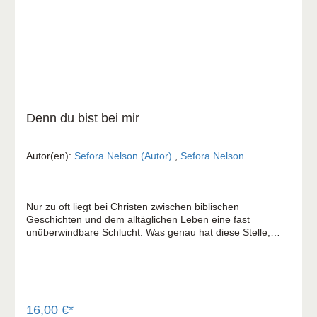
Denn du bist bei mir
Autor(en):
Sefora Nelson (Autor)
,
Sefora Nelson
Nur zu oft liegt bei Christen zwischen biblischen
Geschichten und dem alltäglichen Leben eine fast
unüberwindbare Schlucht. Was genau hat diese Stelle,
jener Brief oder eine bestimmte Geschichte mit mir heute
zu tun? Sefora Nelson hat den einfachen, nur zu gut
bekannten Psalm 23 genauer betrachtet und tiefe Schätze
zu Tage gefördert. In persönlichen Geschichten gibt sie
dabei dem Leser Einblick in die eigenen Erfahrungen,
Nöte, Zweifel, aber auch den Trost, den sie immer wieder
16,00 €*