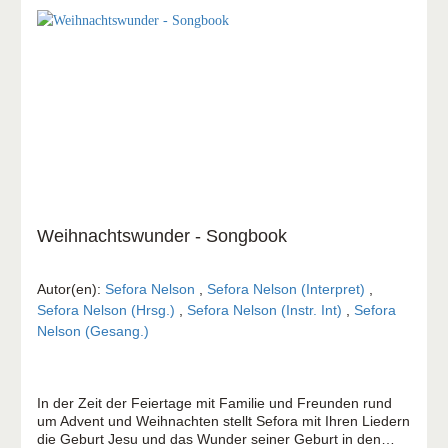
Streichern, Gitarren und akzentuierten Bläsern. Da will
man zuhören. Da will man dabei sein: Die Künstlerin tourt
vor einem stetig wachsenden und begeisterten Fan-
Publikum. Sefora Nelson steht für einfühlsame Popsongs
mit Tiefgang. Spätestens nach ihrem bewegenden Auftritt
bei ProChrist 2013 hat sich die Singer-Songwriterin in der
christlichen Musiklandschaft einen Namen gemacht. Sie
hat bislang vier Solo-Alben in verschiedenen Sprachen
veröffentlicht.
Weihnachtswunder - Songbook
Autor(en):
Sefora Nelson
,
Sefora Nelson (Interpret)
,
Sefora Nelson (Hrsg.)
,
Sefora Nelson (Instr. Int)
,
Sefora
Nelson (Gesang.)
In der Zeit der Feiertage mit Familie und Freunden rund
um Advent und Weihnachten stellt Sefora mit Ihren Liedern
die Geburt Jesu und das Wunder seiner Geburt in den