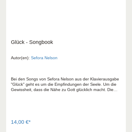
Glück - Songbook
Autor(en):
Sefora Nelson
Bei den Songs von Sefora Nelson aus der Klavierausgabe
"Glück" geht es um die Empfindungen der Seele. Um die
Gewissheit, dass die Nähe zu Gott glücklich macht. Die
Lieder werfen manche Frage auf - stehen aber auch für
unverwüstliches Vertrauen. Egal ob Sefora Nelson die
tragische Geschichte von Judas und Jesus in einem ihrer
Lieder erzählt. Oder ihre ganz eigene Version von
"Amazing Grace" präsentiert. Oder davon erzählt, was die
Liebe vermag. Es sind Lieder voller Ausstrahlung, Kraft
14,00 €*
und Ausrichtung. Lieder: 30 Stücke Silber Welchen Weg
würde die Liebe gehen Mein Glück Amazing Grace