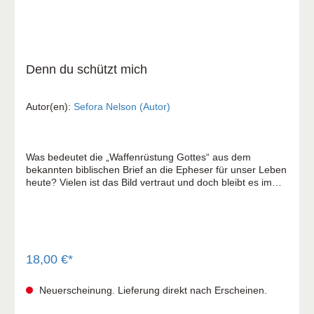
Denn du schützt mich
Autor(en):
Sefora Nelson (Autor)
Was bedeutet die „Waffenrüstung Gottes“ aus dem
bekannten biblischen Brief an die Epheser für unser Leben
heute? Vielen ist das Bild vertraut und doch bleibt es im
Alltag schwer greifbar. Sefora Nelson wirft einen frischen
Blick darauf: Warum brauchen wir die Waffenrüstung
eigentlich? Und wer ist unser Feind? Wo finden wir Halt,
wenn unsere eigene Stärke an ihre Grenzen kommt? Was
trägt, wenn Sicherheiten plötzlich wegbrechen? Einfühlsam
und lebensnah erschließt sie die bekannten Paulus-Worte
18,00 €*
neu. Sie erklärt die einzelnen Elemente verständlich,
ordnet sie biblisch ein und zeigt, wie sie Schritt für Schritt
Neuerscheinung. Lieferung direkt nach Erscheinen.
im eigenen Leben wirksam werden können. Ein
ermutigendes Buch für alle, die sich nach innerer Stärke,