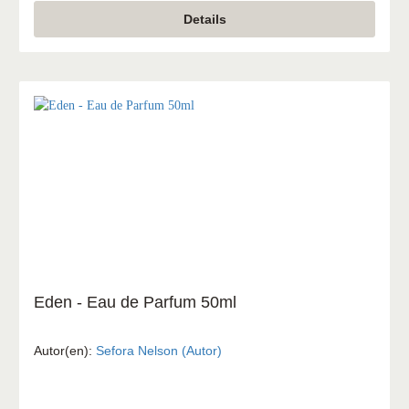
Klarheit und einem Glauben sehnen, der auch in
Details
unsicheren Zeiten trägt.
Eden - Eau de Parfum 50ml
Autor(en):
Sefora Nelson (Autor)