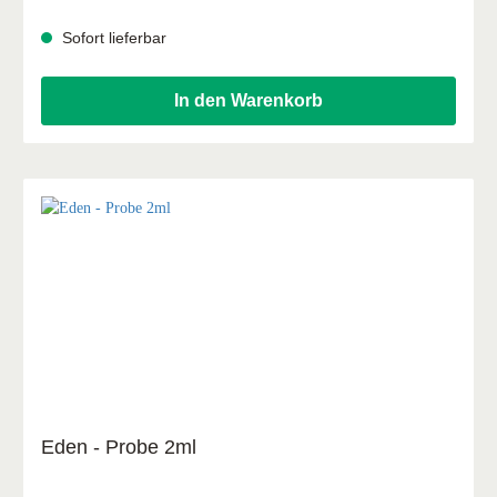
erfahren hat. Denn der Psalm ist voller Zuversicht und
Ruhe. Er zeigt Chancen und Trost in dunklen Zeiten. Eine
Sofort lieferbar
fast unverwüstliche Sicherheit. Der Psalm ist eine
Einladung zum Vertrauen mit ganzem Herzen und dem
ganzen Leben.
In den Warenkorb
Eden - Probe 2ml