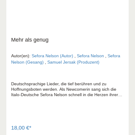
Mehr als genug
Autor(en):
Sefora Nelson (Autor)
,
Sefora Nelson
,
Sefora
Nelson (Gesang)
,
Samuel Jersak (Produzent)
Deutschsprachige Lieder, die tief berühren und zu
Hoffnungsboten werden. Als Newcomerin sang sich die
Italo-Deutsche Sefora Nelson schnell in die Herzen ihrer
Zuhörer. Vor allem der Song "Lege deine Sorgen nieder"
zog weite Kreise. Das belegt auch das Video im Internet,
das über 50.000-mal angeklickt wurde. Dem neuen Album
ist eine intensive Zeit des Reflektierens vorausgegangen.
"Vielleicht hast du genug fromme Floskeln gehört. Du
möchtest wissen, was wirklich wahr ist. Beginnst zu
18,00 €*
hinterfragen: Wer ist Gott wirklich? Ist mein Glaube echt?