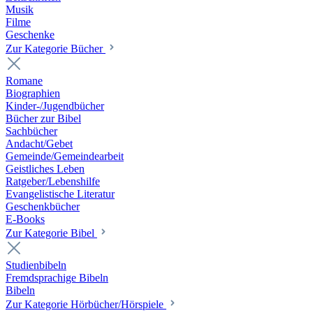
Musik
Filme
Geschenke
Zur Kategorie Bücher
Romane
Biographien
Kinder-/Jugendbücher
Bücher zur Bibel
Sachbücher
Andacht/Gebet
Gemeinde/Gemeindearbeit
Geistliches Leben
Ratgeber/Lebenshilfe
Evangelistische Literatur
Geschenkbücher
E-Books
Zur Kategorie Bibel
Studienbibeln
Fremdsprachige Bibeln
Bibeln
Zur Kategorie Hörbücher/Hörspiele