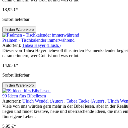
18,95 €*
Sofort lieferbar
In den Warenkorb
Psalmen - Tischkalender immerwährend
Autor(en):
Tabea Hayer (Illustr.)
Dieser von Tabea Hayer liebevoll illustrierten Psalmenkalender beg
daran erinnern, wer Gott ist und was er tut.
14,95 €*
Sofort lieferbar
In den Warenkorb
99 Ideen fürs Bibellesen
Autor(en):
Ulrich Wendel (Autor)
,
Tabea Tacke (Autor)
,
Ulrich Wen
Viele von uns würden gern mehr in der Bibel lesen, aber in der Realit
liegen und findet kreative, neue und überraschende Ideen, die man e
fürs eigene Leben.
5,95 €*