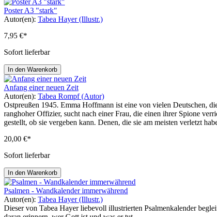
Poster A3 "stark"
Autor(en):
Tabea Hayer (Illustr.)
7,95 €*
Sofort lieferbar
In den Warenkorb
Anfang einer neuen Zeit
Autor(en):
Tabea Rompf (Autor)
Ostpreußen 1945. Emma Hoffmann ist eine von vielen Deutschen, die
ranghoher Offizier, sucht nach einer Frau, die einen ihrer Spione verr
gestellt, ob sie vergeben kann. Denen, die sie am meisten verletzt h
20,00 €*
Sofort lieferbar
In den Warenkorb
Psalmen - Wandkalender immerwährend
Autor(en):
Tabea Hayer (Illustr.)
Dieser von Tabea Hayer liebevoll illustrierten Psalmenkalender beg
daran erinnern, wer Gott ist und was er tut.