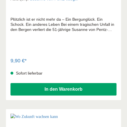
Plötzlich ist er nicht mehr da – Ein Bergunglück. Ein
Schock. Ein anderes Leben Bei einem tragischen Unfall in
den Bergen verliert die 51-jährige Susanne von Pentz-
Jaeger ihren Ehemann. Ein schöner Wandertag wird zu
einem Albtraum. Wie ist ein Leben nach so einem
Schicksalsschlag wieder möglich? Offen und authentisch
schreibt die Autorin über ihren Verlust, über ihre Trauerzeit
und darüber, wie es in den folgenden Jahren weiterging.
Sie möchte anderen, die ebenfalls einen geliebten
9,90 €*
Menschen verloren haben, Mut machen, aber auch
Anregungen für die Begleitung von Trauernden geben.
Sofort lieferbar
In den Warenkorb