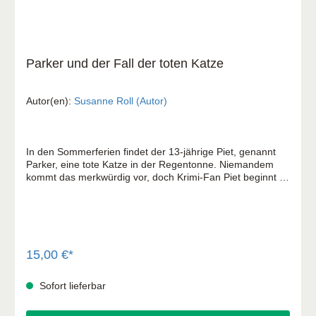
Parker und der Fall der toten Katze
Autor(en):
Susanne Roll (Autor)
In den Sommerferien findet der 13-jährige Piet, genannt
Parker, eine tote Katze in der Regentonne. Niemandem
kommt das merkwürdig vor, doch Krimi-Fan Piet beginnt zu
ermitteln. Als weitere Katzen tot aufgefunden werden, folgt
er gemeinsam mit seiner Schwester Dorothea den Spuren
in einem spannenden Kriminalfall. Unterstützung erhalten
sie vom "alten Grafen" Wimsey, der ebenfalls seine Katze
vermisst. Von ihm erfährt Piet erstmals von den Werken
der Krimi-Autorin Dorothy L. Sayers. Bei seinen
15,00 €*
Ermittlungen helfen Piet die Detektiv-Vorbilder aus seinen
Lieblingsbüchern genauso wie sein ausgeprägter
Sofort lieferbar
Gerechtigkeitssinn. Kommt er dem "Katzen-Killer" auf die
Spur? Eine spannende Detektivgeschichte für junge