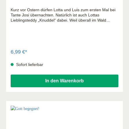
Kurz vor Ostern dürfen Lotta und Luis zum ersten Mal bei
Tante Josi übernachten. Natürlich ist auch Lottas
Lieblingsteddy „Knuddel“ dabei. Weil überall im Wald
neues Leben entsteht, gehen die Zwillinge mit ihrer Tante
auf Entdeckungstour. Doch beim Versteckspielen verliert
Lotta ihren „Knuddel“ … Das Hör-Mal-Rätsel-Heft zur
Geschichte! Hier können Kinder hören, malen und rätseln!
Im Heft finden Sie einen Code, mit dem Sie das
spannende Abenteuer mit Lotta und Luis kostenlos
6,99 €*
downloaden können (als MP3 zum Anhören). Mit liebevoll
gestalteten Illustrationen von Anna Karina Birkenstock.
Sofort lieferbar
In den Warenkorb