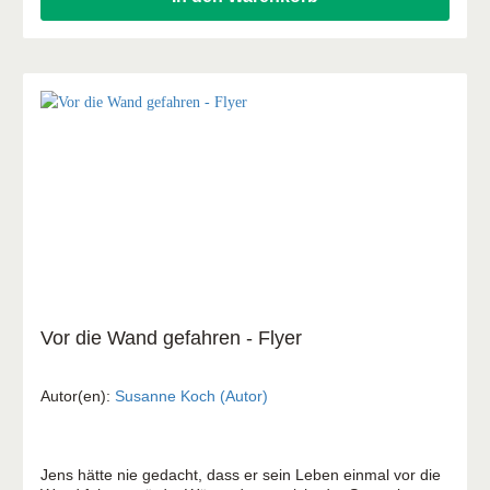
Gleichberechtigung, Mut und Inklusion, bei der junge
Leserinnen und Leser ab 10 Jahren auch die inspirierende
Geschichte von Rosa Parks kennenlernen.
Vor die Wand gefahren - Flyer
Autor(en):
Susanne Koch (Autor)
Jens hätte nie gedacht, dass er sein Leben einmal vor die