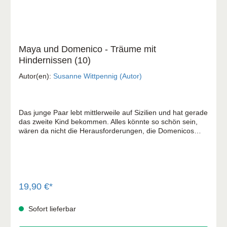
Maya und Domenico - Träume mit
Hindernissen (10)
Autor(en):
Susanne Wittpennig (Autor)
Das junge Paar lebt mittlerweile auf Sizilien und hat gerade
das zweite Kind bekommen. Alles könnte so schön sein,
wären da nicht die Herausforderungen, die Domenicos
Heimat mit sich bringt. Während ihr Ehemann an allen
Ecken und Enden für Gerechtigkeit sorgt, ficht Maya ihren
eigenen Kampf aus: Wo sind all die Träume geblieben, die
Domenico und sie einst hatten? Sie spürt: Wenn sich nicht
bald etwas an der Situation ändert, läuft sie Gefahr,
auszubrechen …
19,90 €*
Sofort lieferbar