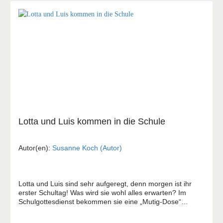
tief und voller Hoffnung – ideal für Leserinnen, die
Geschichten mit Herz und Haltung suchen.
Lotta und Luis kommen in die Schule
Autor(en):
Susanne Koch (Autor)
Lotta und Luis sind sehr aufgeregt, denn morgen ist ihr
erster Schultag! Was wird sie wohl alles erwarten? Im
Schulgottesdienst bekommen sie eine „Mutig-Dose“
geschenkt, und ihre Klassenlehrerin Frau Meyer-Schön ist
richtig nett. Auch zu Hause gibt es etwas Tolles, das den