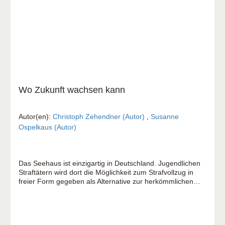
Wo Zukunft wachsen kann
Autor(en):
Christoph Zehendner (Autor)
,
Susanne
Ospelkaus (Autor)
Das Seehaus ist einzigartig in Deutschland. Jugendlichen
Straftätern wird dort die Möglichkeit zum Strafvollzug in
freier Form gegeben als Alternative zur herkömmlichen
Haftstrafe. Ein Knast ohne Gitter? In Familien-WGs, in
denen sogar kleine Kinder leben? Was erst einmal schwer
vorstellbar klingt, ist entgegen aller Wahrscheinlichkeit ein
außergewöhnliches Erfolgskonzept: Die Jungs, wie sie