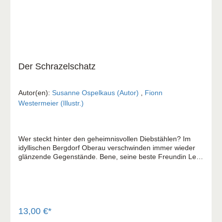
Der Schrazelschatz
Autor(en):
Susanne Ospelkaus (Autor)
,
Fionn
Westermeier (Illustr.)
Wer steckt hinter den geheimnisvollen Diebstählen? Im
idyllischen Bergdorf Oberau verschwinden immer wieder
glänzende Gegenstände. Bene, seine beste Freundin Leni
und sein Bruder Anton machen sich, gemeinsam mit der
Dohle Corax auf die Suche nach dem Dieb. Viele der
Erwachsenen verdächtigen Walburga, die am Waldrand
lebt und nicht so richtig in die Dorfgemeinschaft zu passen
scheint. Doch die Freunde sind sich sicher, dass die
Vorurteile falsch sind, denn sie merken schnell: Es gibt
13,00 €*
immer mehr, als man auf den ersten Blick sieht. Während