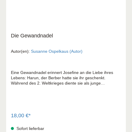
Die Gewandnadel
Autor(en):
Susanne Ospelkaus (Autor)
Eine Gewandnadel erinnert Josefine an die Liebe ihres
Lebens: Harun, der Berber hatte sie ihr geschenkt.
Während des 2. Weltkrieges diente sie als junge
Rotkreuzschwester an der Afrikafront in Libyen. Heute ist
sie 94 Jahre alt, verwirrt, verängstigt und erinnert sich
kaum noch an ihre Vergangenheit. Bis Yakob auftaucht, ein
junger Pfleger mit libyschen Wurzeln. Als er in den
unverständlichen Lauten, die Josefine von sich gibt, einen
alten arabischen Dialekt entdeckt, den er selbst aus seiner
18,00 €*
Kindheit kennt, wird er neugierig. Susanne Ospelkaus
erzählt in ihrem Roman eine anrührende Geschichte, die
Sofort lieferbar
mit wunderbarer Leichtigkeit schwere Themen verbindet: