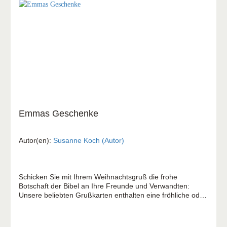
Emmas Geschenke
Autor(en):
Susanne Koch (Autor)
Schicken Sie mit Ihrem Weihnachtsgruß die frohe
Botschaft der Bibel an Ihre Freunde und Verwandten:
Unsere beliebten Grußkarten enthalten eine fröhliche oder
besinnliche Weihnachtsgeschichte, die zum Nachdenken
anregt. Emma ist bekannt für ihre perfekten
Weihnachtsgeschenke, die sie liebevoll aussucht,