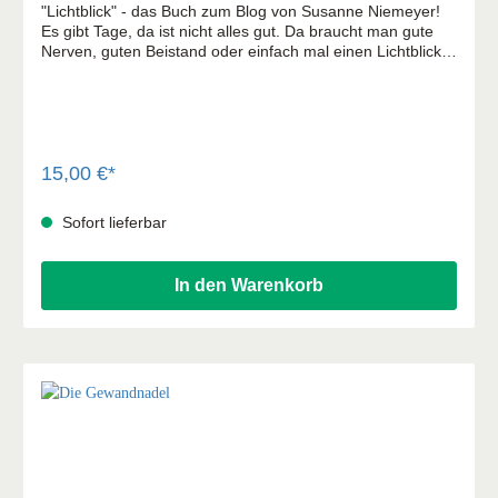
"Lichtblick" - das Buch zum Blog von Susanne Niemeyer!
Es gibt Tage, da ist nicht alles gut. Da braucht man gute
Nerven, guten Beistand oder einfach mal einen Lichtblick.
Zum Beispiel mit diesem Buch. Susanne Niemeyers
Geschichten und Mutmachtexte aus dem beliebten
Chrismon-Blog schaffen Momente, in denen es hell durch
den Türspalt scheint – ein Lichtblick! Ein Mutmachbuch für
Tage, an denen man nicht so tun will, als ob das Leben ein
Kinderspiel ist. Über dieses Buch - Mal heiter, mal
15,00 €*
melancholisch - Susanne Niemeyer trifft den richtigen Ton!
- Einfallsreiche Fotomotive illustrieren die Texte und
Sofort lieferbar
Gedanken - Ein Lese- und Geschenkbuch für jede
Lebenslage - Aus dem beliebten "Lichtblick"-Blog der
Zeitschrift "Chrismon"
In den Warenkorb