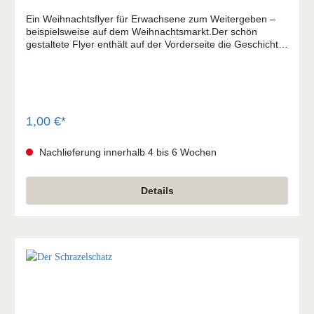
Ein Weihnachtsflyer für Erwachsene zum Weitergeben –
beispielsweise auf dem Weihnachtsmarkt.Der schön
gestaltete Flyer enthält auf der Vorderseite die Geschichte
"Das Geschenk von Allymore" und auf der Rückseite ein
Rezept, die biblische Weihnachtsgeschichte, und die frohe
Botschaft von Weihnachten klar und ansprechend
verpackt.
1,00 €*
Nachlieferung innerhalb 4 bis 6 Wochen
Details