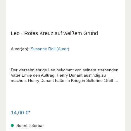
Leo - Rotes Kreuz auf weißem Grund
Autor(en):
Susanne Roll (Autor)
Der vierzehnjährige Leo bekommt von seinem sterbenden
Vater Emile den Auftrag, Henry Dunant ausfindig zu
machen. Henry Dunant hatte im Krieg in Solferino 1859 ein
Lazarett gegründet und alle Verletzten versorgt, egal
welcher Nationalität sie angehörten, und auch Emile
gesundgepflegt. Um dem Vater seinen Wunsch erfüllen zu
können, reist Leo zu einem Freund seines Vaters in die
Schweiz, der ihm als erfahrener Journalist bei der Suche
zur Seite stehen soll. Doch das ist alles nicht ganz so
14,00 €*
einfach, denn Clarisse, ein Mädchen, das Leo dort
kennenlernt, mischt ordentlich mit. Leo ist fasziniert und
Sofort lieferbar
überfordert zugleich, denn so ein Mädchen hat er bisher